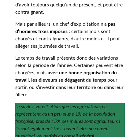
d’avoir toujours quelqu’un de présent, et peut être
contraignant.
Mais par ailleurs, un chef d’exploitation n’a
pas
d’horaires fixes imposés
: certains mois sont
chargés et contraignants, d’autre moins et il peut
alléger ses journées de travail.
Le temps de travail présente donc des variations
selon la période de l’année. Certaines peuvent être
chargées, mais
avec une bonne organisation du
travail, les éleveurs se dégagent du temps
pour
sortir, ou s’investir dans leur territoire ou dans leur
filière.
Le saviez-vous ? Alors que les agriculteurs ne
représentent qu’un peu plus d’1% de la population
française, près de 15% des maires sont agriculteurs !
Ils sont également très souvent élus au conseil
municipal, ou parfois au conseil général.