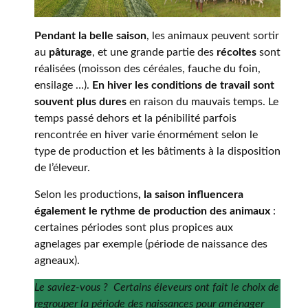
Pendant la belle saison
, les animaux peuvent sortir
au
pâturage
, et une grande partie des
récoltes
sont
réalisées (moisson des céréales, fauche du foin,
ensilage …).
En hiver les conditions de travail sont
souvent plus dures
en raison du mauvais temps. Le
temps passé dehors et la pénibilité parfois
rencontrée en hiver varie énormément selon le
type de production et les bâtiments à la disposition
de l’éleveur.
Selon les productions
, la saison influencera
également le rythme de production des animaux
:
certaines périodes sont plus propices aux
agnelages par exemple (période de naissance des
agneaux).
Le saviez-vous ? Certains éleveurs ont fait le choix de
regrouper la période des naissances pour aménager