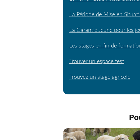
La Période de Mise en Situat
La Garantie Jeune pour les j
Les stages en fin de formatio
Trouver un espace test
Trouvez un stage agricole
Pou