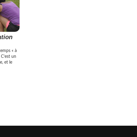
ation
temps « à
. C’est un
, et le