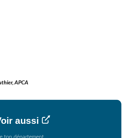
outhier, APCA
oir aussi
 de ton département