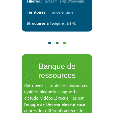
Filières
: Toutes filières d'élevage
Territoires
: France entière
Structures à l'origine
: BTPL
Banque de
ressources
Retrouvez ici toutes les ressources
(guides, plaquettes, rapports
d’étude, vidéos…) recueillies par
l'équipe de Devenir éleveur·euse
auprès des différents acteurs du