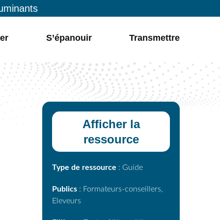
ruminants
er
S’épanouir
Transmettre
Afficher la
ressource
Type de ressource
: Guide
Publics
: Formateurs-conseillers,
Eleveurs