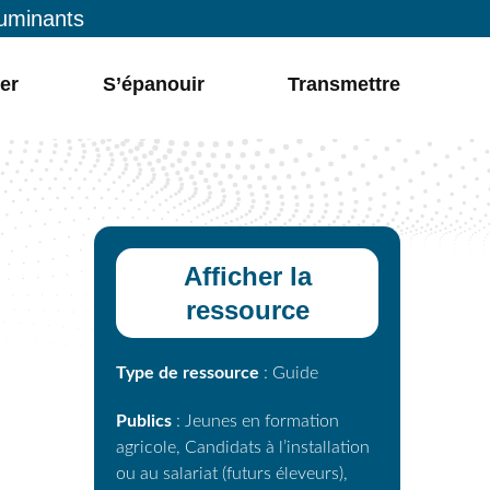
ruminants
er
S’épanouir
Transmettre
Afficher la
ressource
Type de ressource
: Guide
Publics
: Jeunes en formation
agricole, Candidats à l’installation
ou au salariat (futurs éleveurs),