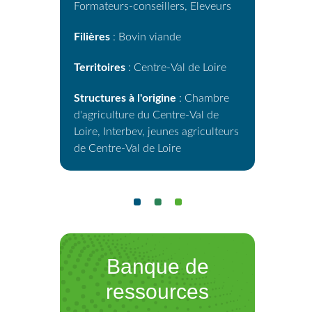
Formateurs-conseillers, Eleveurs
Filières
: Bovin viande
Territoires
: Centre-Val de Loire
Structures à l'origine
: Chambre
d'agriculture du Centre-Val de
Loire, Interbev, jeunes agriculteurs
de Centre-Val de Loire
Banque de
ressources