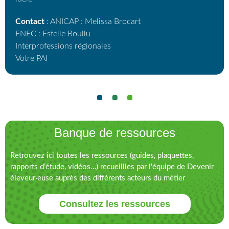
Contact
: ANICAP : Melissa Brocart
FNEC : Estelle Boullu
Interprofessions régionales
Votre PAI
Banque de ressources
Retrouvez ici toutes les ressources (guides, plaquettes,
rapports d’étude, vidéos…) recueillies par l'équipe de Devenir
éleveur·euse auprès des différents acteurs du métier
Consultez les ressources