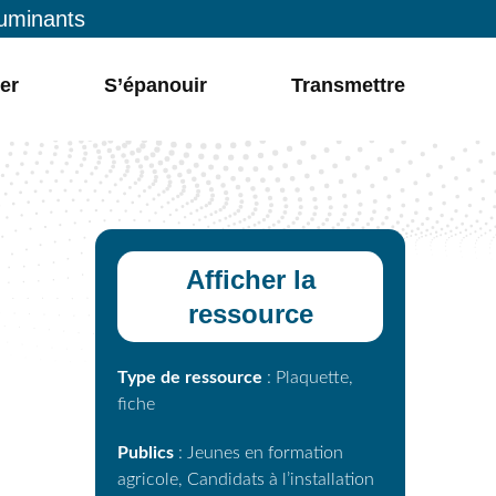
ruminants
er
S’épanouir
Transmettre
Afficher la
ressource
Type de ressource
: Plaquette,
fiche
Publics
: Jeunes en formation
agricole, Candidats à l’installation