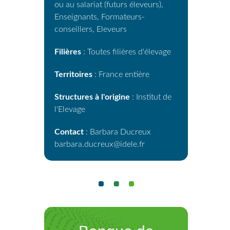
ou au salariat (futurs éleveurs),
Enseignants, Formateurs-
conseillers, Eleveurs
Filières
: Toutes filières d'élevage
Territoires
: France entière
Structures à l'origine
: Institut de
l'Elevage
Contact
: Barbara Ducreux
barbara.ducreux@idele.fr