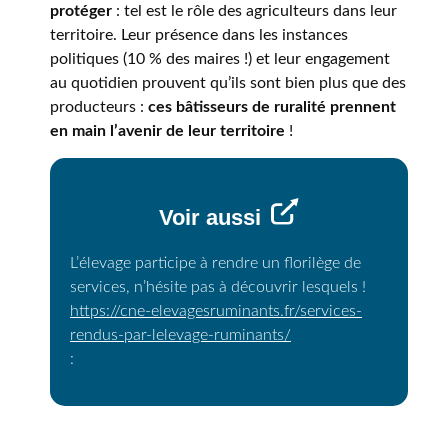
protéger
: tel est le rôle des agriculteurs dans leur
territoire. Leur présence dans les instances
politiques (10 % des maires !) et leur engagement
au quotidien prouvent qu’ils sont bien plus que des
producteurs :
ces bâtisseurs de ruralité
prennent
en main l’avenir de leur territoire
!
Voir aussi
L’élevage participe à rendre un florilège de
services, n’hésite pas à découvrir lesquels !
https://cne-elevagesruminants.fr/services-
rendus-par-lelevage-ruminants/
: